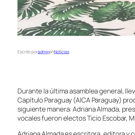
Escrito por
admin
en
Noticias
Durante la última asamblea general, llev
Capítulo Paraguay (AICA Paraguay) proc
siguiente manera: Adriana Almada, pres
vocales fueron electos Ticio Escobar, 
Adriana Almada es escritora, editora y