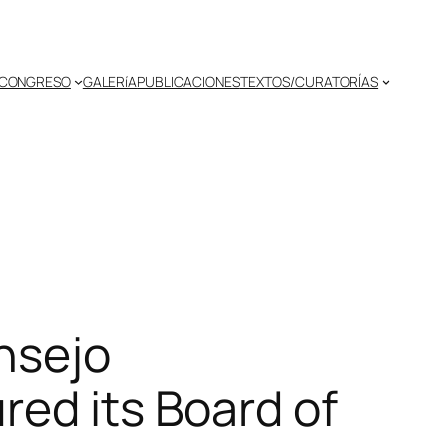
CONGRESO
GALERíA
PUBLICACIONES
TEXTOS/CURATORÍAS
nsejo
red its Board of