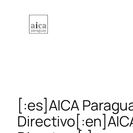
Saltar
al
contenido
[:es]AICA Paragu
Directivo[:en]AIC