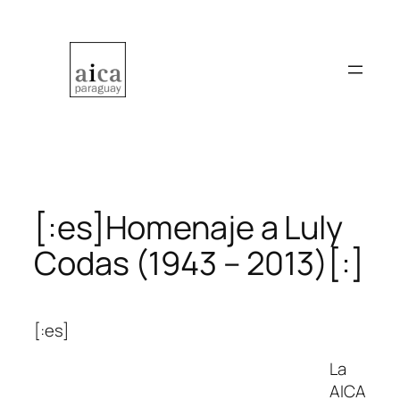
Saltar
al
contenido
[:es]Homenaje a Luly
Codas (1943 – 2013)[:]
[:es]
La
AICA